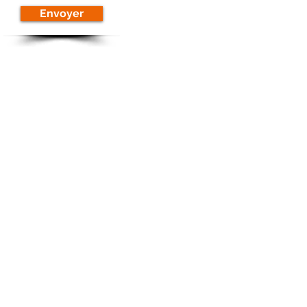
Envoyer
Métronhommes® -
Conseil en Transformation et
Management d'équipes
1712 avenue Maréchal de Lattre de
Tassigny 83600 Fréjus -
09 72 93 56 59
/
06 63 95 92 56
Mentions légales
Copyright 2024 METRONHOMMES - tous
droits réservés
Do Not Sell My Personal Information